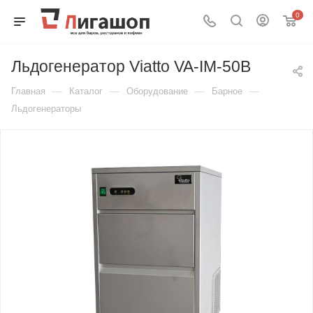
0
Льдогенератор Viatto VA-IM-50B
—
—
—
—
Главная
Каталог
Оборудование
Барное
Льдогенераторы