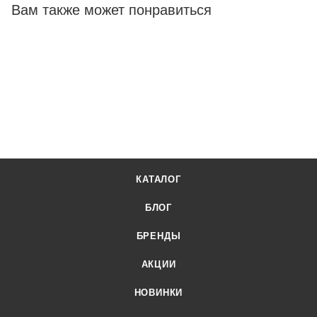
высокое качество товаров и выгодные цены.
Вам также может понравиться
Льдогенератор Viatto VA-IM-50B от официального
поставщика. Доставка осуществляется по всей России,
заказать можно по телефону +7 (499) 394-31-03 или онлайн
через корзину личного кабинета.
КАТАЛОГ
БЛОГ
БРЕНДЫ
АКЦИИ
НОВИНКИ