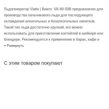
Льдогенератор Viatto | Виато VA-IM-50B предназначен для
производства пальчикового льда для последующего
охлаждения алкогольных и безалкогольных напитков.
Такой тип льда достаточно хрупкий, его можно
использовать для приготовления коктейлей в шейкере или
блендере. Рекомендуется к применению в барах, кафе и
ресторанах и на других предприятиях общественного
Развернуть
питания и торговли всех типов. Оснащён воздушным
охлаждением поэтому оборудование не рекомендуется
С этим товаром покупают
устанавливать в маленьких непроветриваемых
помещениях (выходящий горячий воздух значительно
повышает температурные показатели помещения).
Льдогенератор Viatto VA-IM-50B купить в интернет-магазине
Лигабаршоп по выгодной цене. Уточнить наличие,
стоимость и характеристики товара вы можете у наших
менеджеров. Лигабаршоп – это широкий ассортимент,