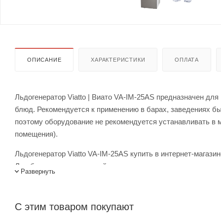
ОПИСАНИЕ
ХАРАКТЕРИСТИКИ
ОПЛАТА
Льдогенератор Viatto | Виато VA-IM-25AS предназначен дл
блюд. Рекомендуется к применению в барах, заведениях б
поэтому оборудование не рекомендуется устанавливать в
помещения).
Льдогенератор Viatto VA-IM-25AS купить в интернет-магази
Лигабаршоп – это широкий ассортимент, высокое качество 
Развернуть
России, заказать можно по телефону +7 (499) 394-31-03 или
С этим товаром покупают