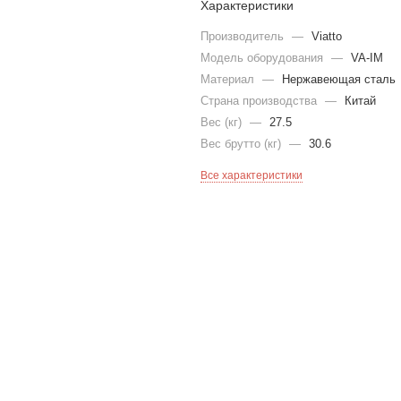
Характеристики
Производитель
—
Viatto
Модель оборудования
—
VA-IM
Материал
—
Нержавеющая сталь
Страна производства
—
Китай
Вес (кг)
—
27.5
Вес брутто (кг)
—
30.6
Все характеристики