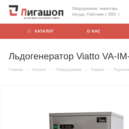
Оборудование, инвентарь,
посуда. Работаем с 2002 г.
КАТАЛОГ
О НАС
Льдогенератор Viatto VA-I
—
—
—
—
Главная
Каталог
Оборудование
Барное
Льдоген