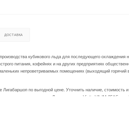
ДОСТАВКА
я производства кубикового льда для последующего охлаждения 
ыстрого питания, кофейнях и на других предприятиях обществе
 маленьких непроветриваемых помещениях (выходящий горячий 
не Лигабаршоп по выгодной цене. Уточнить наличие, стоимость 
товаров и выгодные цены. Льдогенератор Viatto VA-IM-25AS от 
 онлайн через корзину личного кабинета.