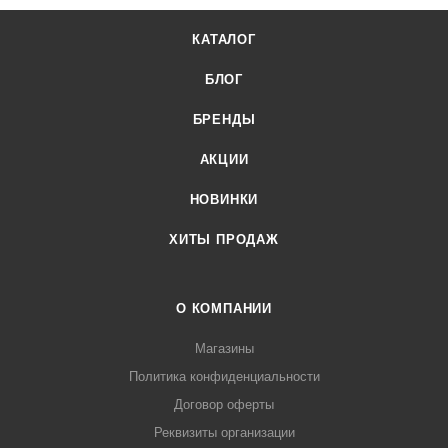
всей России, заказать можно по телефону +7 (499) 394-31-
КАТАЛОГ
03 или онлайн через корзину личного кабинета.
БЛОГ
БРЕНДЫ
АКЦИИ
НОВИНКИ
ХИТЫ ПРОДАЖ
О КОМПАНИИ
Магазины
Политика конфиденциальности
Договор оферты
Реквизиты организации