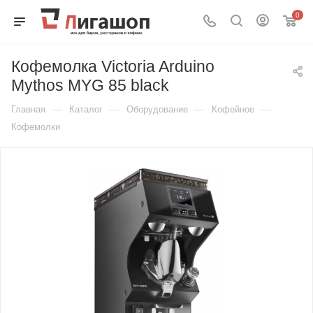
0
Кофемолка Victoria Arduino
Mythos MYG 85 black
—
—
—
—
Главная
Каталог
Оборудование
Кофейное
Кофемолки