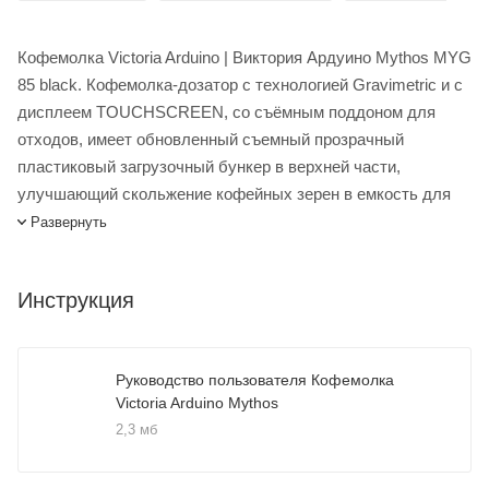
Кофемолка Victoria Arduino | Виктория Ардуино Mythos MYG
85 black. Кофемолка-дозатор с технологией Gravimetric и с
дисплеем TOUCHSCREEN, со съёмным поддоном для
отходов, имеет обновленный съемный прозрачный
пластиковый загрузочный бункер в верхней части,
улучшающий скольжение кофейных зерен в емкость для
помола, электронный дозатор с мгновенным помолом,
Развернуть
микрометрическую настройку помола, отображение и
регулировка на экране дистанции между жерновами.
Инструкция
Технология Gravimetric позволяет настроить дозу помола
по весу, в граммах. Инновационная система контроля
температуры жерновов CLIMA PRO имеет двойной
Руководство пользователя Кофемолка
вентилятор на задней панели для быстрого охлаждения
Victoria Arduino Mythos
мотора, улучшенная технология Clumb Crusher,
2,3 мб
обеспечивает равномерный помол, "без комков".
Возможность использования кофемолки для