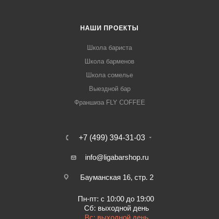
высокое качество товаров и выгодные цены. Кофемолка
Baratza Sette 30 от официального поставщика. Доставка
осуществляется по всей России, заказать можно по
НАШИ ПРОЕКТЫ
телефону +7 (499) 394-31-03 или онлайн через корзину
Школа бариста
личного кабинета.
Школа барменов
Школа сомелье
Выездной бар
Франшиза FLY COFFEE
+7 (499) 394-31-03
info@ligabarshop.ru
Бауманская 16, стр. 2
Пн-пт: с 10:00 до 19:00
Сб: выходной день
Вс: выходной день