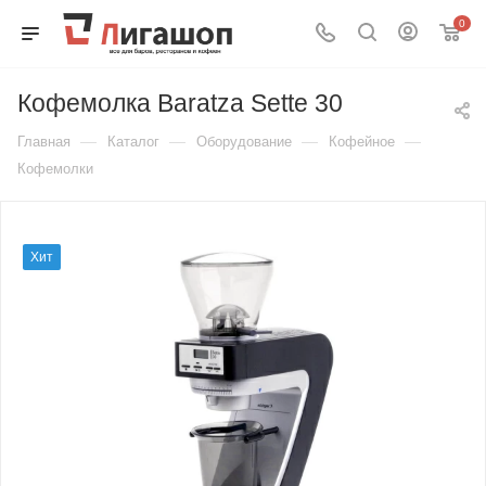
0
Кофемолка Baratza Sette 30
—
—
—
—
Главная
Каталог
Оборудование
Кофейное
Кофемолки
Хит