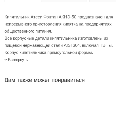
Кипятильник Атеси Фонтан АКНЭ-50 предназначен для
непрерывного приготовления кипятка на предприятиях
общественного питания.
Все корпусные детали кипятильника изготовлены из
пищевой нержавеющей стали AISI 304, включая ТЭНы.
Корпус кипятильника прямоугольной формы.
В кипятильном сосуде расположено три ТЭНа мощностью
Развернуть
2 кВт каждый.
Время нагрева воды до кипения – 6 минут.
Вам также может понравиться
Кипятильник Атеси Фонтан АКНЭ-50 купить в интернет-
магазине Лигабаршоп по выгодной цене. Уточнить наличие,
стоимость и характеристики товара вы можете у наших
менеджеров. Лигабаршоп – это широкий ассортимент,
высокое качество товаров и выгодные цены. Кипятильник
Атеси Фонтан АКНЭ-50 от официального поставщика.