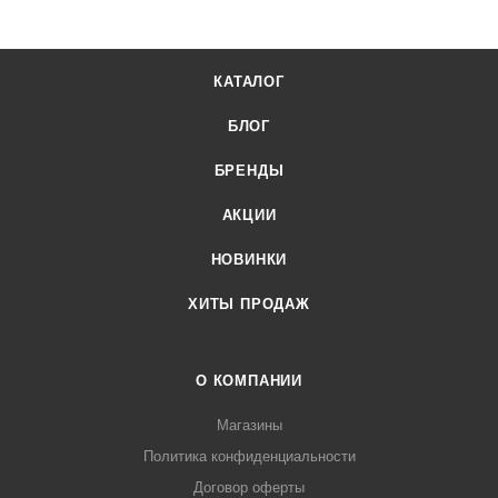
Доставка осуществляется по всей России, заказать можно
по телефону +7 (499) 394-31-03 или онлайн через корзину
личного кабинета.
КАТАЛОГ
БЛОГ
БРЕНДЫ
АКЦИИ
НОВИНКИ
ХИТЫ ПРОДАЖ
О КОМПАНИИ
Магазины
Политика конфиденциальности
Договор оферты