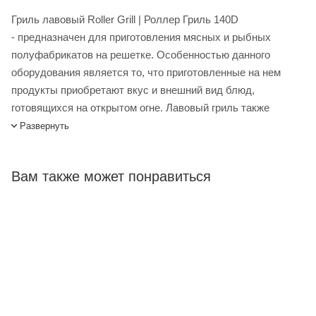
Гриль лавовый Roller Grill | Роллер Гриль 140D
- предназначен для приготовления мясных и рыбных
полуфабрикатов на решетке. Особенностью данного
оборудования является то, что приготовленные на нем
продукты приобретают вкус и внешний вид блюд,
готовящихся на открытом огне. Лавовый гриль также
поглощает жир, а вместе с ним и лишние запахи,
Развернуть
выделяющиеся в процессе готовки. Главным
преимуществом работы лавового гриля модели 140 D
Вам также может понравиться
является возможность жарки продуктов без применения
масла или жира, из-за чего также отпадает необходимость
полива продукта в процессе жарки. За счет компактных
размеров и в тоже время достаточно большой рабочей
поверхности, данный лавовый гриль имеет достаточно
высокую производительность. Вулканическая лава,
выступающая в роли основного нагревательного элемента,
равномерно распределяет тепло и позволяет полностью