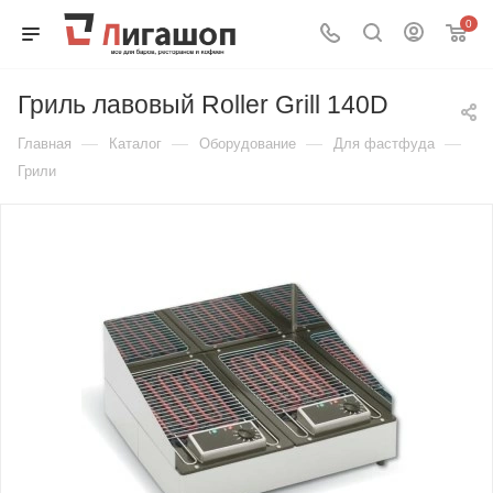
0
Гриль лавовый Roller Grill 140D
—
—
—
—
Главная
Каталог
Оборудование
Для фастфуда
Грили