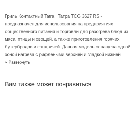
Гриль Контактный Tatra | Татра TCG 3627 RS -
предназначен для использования на предприятиях
общественного питания и торговли для разогрева блюд из
мяса, птицы и овощей, а также приготовления горячих
бутербродов и сэндвичей. Данная модель оснащена одной
зоной нагрева с рифлеными верхней и гладкой нижней
поверхностями. Емкость для сбора жира предотвращает
Развернуть
загрязнение рабочего места. Контактный гриль оснащен
электромеханической панелью управления с
Вам также может понравиться
выключателем питания, терморегулятором и индикаторами
питания и нагрева.
Гриль Контактный Tatra TCG 3627 RS купить в интернет-
магазине Лигабаршоп по выгодной цене. Уточнить наличие,
стоимость и характеристики товара вы можете у наших
менеджеров. Лигабаршоп – это широкий ассортимент,
высокое качество товаров и выгодные цены. Гриль