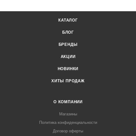
Контактный Tatra TCG 3627 RS от официального
поставщика. Доставка осуществляется по всей России,
КАТАЛОГ
заказать можно по телефону +7 (499) 394-31-03 или онлайн
через корзину личного кабинета.
БЛОГ
БРЕНДЫ
АКЦИИ
НОВИНКИ
ХИТЫ ПРОДАЖ
О КОМПАНИИ
Магазины
Политика конфиденциальности
Договор оферты