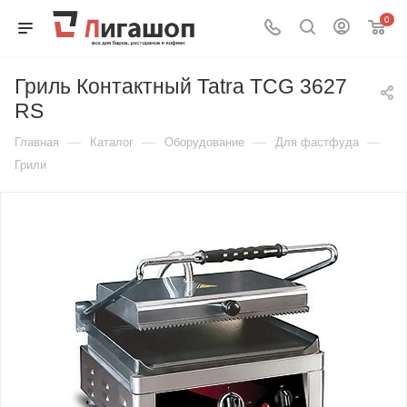
0
Гриль Контактный Tatra TCG 3627
RS
—
—
—
—
Главная
Каталог
Оборудование
Для фастфуда
Грили