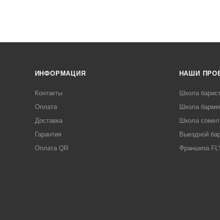
ИНФОРМАЦИЯ
НАШИ ПРО
Контакты
Школа барис
Оплата
Школа барме
Доставка
Школа сомел
Гарантия
Выездной ба
Оплата QR
Франшиза F