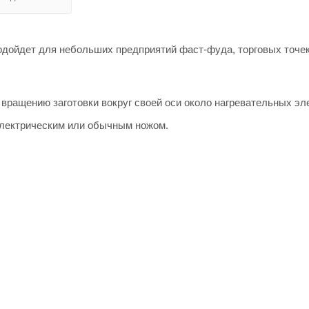
одойдет для небольших предприятий фаст-фуда, торговых точек
вращению заготовки вокруг своей оси около нагревательных эл
электрическим или обычным ножом.
ю
с двумя уровнями мощности (мин.-макс.).
м стеклом, что существенно облегчает очистку оборудования
позволяет настраивать аппарат в зависимости от количества мя
ине Лигабаршоп по выгодной цене. Уточнить наличие, стоимост
кое качество товаров и выгодные цены. Гриль для шаурмы TAT
у +7 (499) 394-31-03 или онлайн через корзину личного кабинета