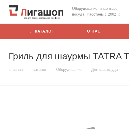
Оборудование, инвентарь,
посуда. Работаем с 2002 г.
КАТАЛОГ
О НАС
Гриль для шаурмы TATRA 
—
—
—
—
Главная
Каталог
Оборудование
Для фастфуда