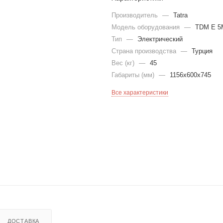
Производитель
—
Tatra
Модель оборудования
—
TDM E 5
Тип
—
Электрический
Страна производства
—
Турция
Вес (кг)
—
45
Габариты (мм)
—
1156х600х745
Все характеристики
ДОСТАВКА