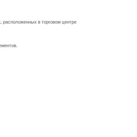
, расположенных в торговом центре
ементов.
са
ь и характеристики товара вы можете у наших
RA TDM E 5M от официального поставщика. Доставка
.