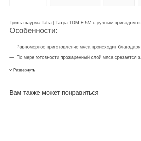
Гриль шаурма Tatra | Татра TDM E 5M с ручным приводом п
Особенности:
Равномерное приготовление мяса происходит благодаря 
По мере готовности прожаренный слой мяса срезается 
Вращение вертела данной модели производится вручну
Развернуть
Каждая зона нагрева имеет индивидуальное управление 
Нагревательные элементы защищены стеклокерамически
Вам также может понравиться
Вертел гриля может перемещаться вперед и назад, что 
Гриль для шаурмы TATRA TDM E 5M купить в интернет-магаз
менеджеров. Лигабаршоп – это широкий ассортимент, высо
осуществляется по всей России, заказать можно по телефон