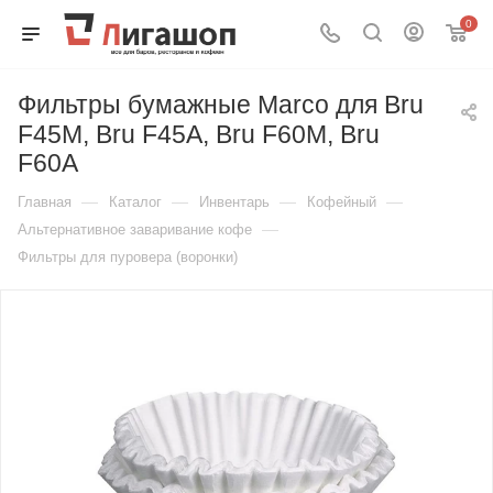
0
Фильтры бумажные Marco для Bru
F45M, Bru F45A, Bru F60M, Bru
F60A
—
—
—
—
Главная
Каталог
Инвентарь
Кофейный
—
Альтернативное заваривание кофе
Фильтры для пуровера (воронки)