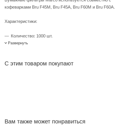
кофеварками Bru F45M, Bru F45A, Bru F60M и Bru F60A.
Характеристики:
Количество: 1000 шт.
Развернуть
Фильтры бумажные Marco для Bru F45M, Bru F45A, Bru
F60M, Bru F60A купить в интернет-магазине Лигабаршоп по
С этим товаром покупают
выгодной цене. Уточнить наличие, стоимость и
характеристики товара вы можете у наших менеджеров.
Лигабаршоп – это широкий ассортимент, высокое качество
товаров и выгодные цены. Фильтры бумажные Marco для
Bru F45M, Bru F45A, Bru F60M, Bru F60A от официального
поставщика. Доставка осуществляется по всей России,
заказать можно по телефону +7 (499) 394-31-03 или онлайн
через корзину личного кабинета.
Вам также может понравиться