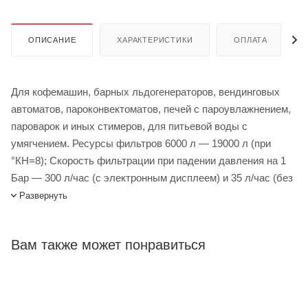
ОПИСАНИЕ
ХАРАКТЕРИСТИКИ
ОПЛАТА
Для кофемашин, барных льдогенераторов, вендинговых
автоматов, пароконвектоматов, печей с пароувлажнением,
пароварок и иных стимеров, для питьевой воды с
умягчением. Ресурсы фильтров 6000 л — 19000 л (при
°КН=8); Скорость фильтрации при падении давления на 1
Бар — 300 л/час (с электронным дисплеем) и 35 л/час (без
электронного дисплея); Рабочая температура воды от +4°С
Развернуть
до +30°С; Рабочее давление в водопроводной сети 2 - 6,9
Бар; Срок службы фильтров — 10 лет, шлангов — 5 лет;
Вам также может понравиться
Срок службы сменного картриджа — до истощения его
ресурса (но не более 12 месяцев). Гарантийный срок — 1
год.