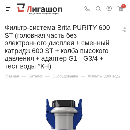
0
Фильтр-система Brita PURITY 600
ST (головная часть без
электронного дисплея + сменный
катридж 600 ST + колба высокого
давления + адаптер G1 - G3/4 +
тест воды °КН)
—
—
—
Главная
Каталог
Оборудование
Фильтры для воды