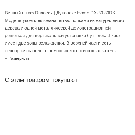
Винный шкаф Dunavox | Дунавокс Home DX-30.80DK.
Модель укомплектована пятью полками из натурального
дерева и одной металлической демонстрационной
решеткой для вертикальной установки бутылок. Шкаф
имеет две зоны охлаждения. В верхней части есть
сенсорная панель, с помощью которой пользователь
выбирает необходимый температурный режим работы
Развернуть
аппарата. На ней расположены сенсорные кнопки для
регулировки температуры и включения освещения. Данные
С этим товаром покупают
термостата демонстрирует цифровой экран с подсветкой.
Дверца шкафа с тонированным стеклом c защитой от
ультрафиолетовых лучей и встроенной ручкой,
открывается на 100 градусов. Винный шкаф может
использоваться как отдельностоящий, так и встроенный, с
соблюдением необходимых для охлаждения зазоров 1-5
см, т.к. охлаждение винного шкафа осуществляется через
нагрев боковых стенок. А также под винным шкафом