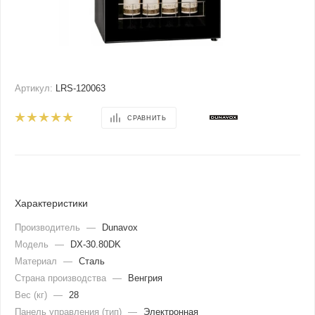
Артикул:
LRS-120063
СРАВНИТЬ
Характеристики
Производитель
—
Dunavox
Модель
—
DX-30.80DK
Материал
—
Сталь
Страна производства
—
Венгрия
Вес (кг)
—
28
Панель управления (тип)
—
Электронная