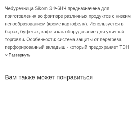
Чебуречница Sikom ЭФ-6НЧ предназначена для
приготовления во фритюре различных продуктов с низким
пенообразованием (кроме картофеля). Используется в
барах, буфетах, кафе и как оборудование для уличной
торговли. Особенности: система защиты от перегрева,
перфорированный вкладыш - который предохраняет ТЭН
от контакта с готовящимся продуктом.
Развернуть
Чебуречница Сиком ЭФ-6НЧ купить в интернет-магазине
Лигабаршоп по выгодной цене. Уточнить наличие,
Вам также может понравиться
стоимость и характеристики товара вы можете у наших
менеджеров. Лигабаршоп – это широкий ассортимент,
высокое качество товаров и выгодные цены. Чебуречница
Сиком ЭФ-6НЧ от официального поставщика. Доставка
осуществляется по всей России, заказать можно по
телефону +7 (499) 394-31-03 или онлайн через корзину
личного кабинета.