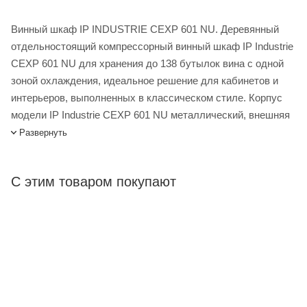
Винный шкаф IP INDUSTRIE CEXP 601 NU. Деревянный
отдельностоящий компрессорный винный шкаф IP Industrie
CEXP 601 NU для хранения до 138 бутылок вина с одной
зоной охлаждения, идеальное решение для кабинетов и
интерьеров, выполненных в классическом стиле. Корпус
модели IP Industrie CEXP 601 NU металлический, внешняя
отделка винного шкафа выполнена из древесины Risto Line
Развернуть
в четырех цветовых решениях. Дверца - из двойного
стеклопакета с защитой от уф лучей с удобной ручкой в
С этим товаром покупают
классическом стиле. Модель оснащена статической
системой охлаждения на базе компрессора SECOP
(Danfoss), которая кроме охлаждения вина еще и сохраняет
оптимальную влажность внутри камеры. Комплектуется
шкаф девятью деревянными полками. Винный шкаф IP
Industrie CEXP 601 NU предназначен для использования
как отдельностоящий. Под заказ предусмотрена поставка
дополнительных полок, комплектов светодиодной