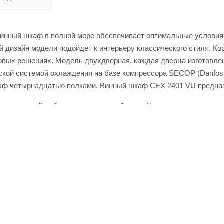
нный шкаф в полной мере обеспечивает оптимальные условия д
ный дизайн модели подойдет к интерьеру классического стиля. 
товых решениях. Модель двухдверная, каждая дверца изготовлен
ской системой охлаждения на базе компрессора SECOP (Danfoss
аф четырнадцатью полками. Винный шкаф CEX 2401 VU предназ
магазине Лигабаршоп по выгодной цене. Уточнить наличие, сто
кое качество товаров и выгодные цены. Винный шкаф IP INDUS
у +7 (499) 394-31-03 или онлайн через корзину личного кабинета