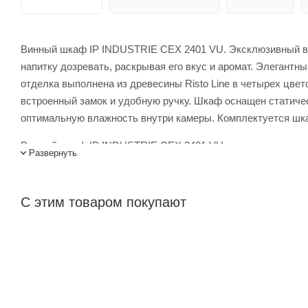
Винный шкаф IP INDUSTRIE CEX 2401 VU. Эксклюзивный ви
напитку дозревать, раскрывая его вкус и аромат. Элегант
отделка выполнена из древесины Risto Line в четырех цве
встроенный замок и удобную ручку. Шкаф оснащен статиче
оптимальную влажность внутри камеры. Комплектуется шк
Винный шкаф IP INDUSTRIE CEX 2401 VU купить в интернет-
Развернуть
менеджеров. Лигабаршоп – это широкий ассортимент, высо
осуществляется по всей России, заказать можно по телефон
С этим товаром покупают