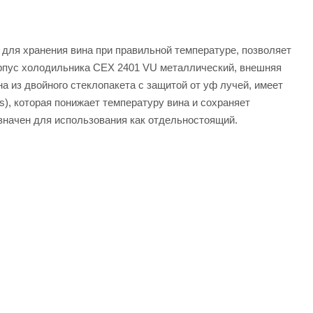
ля хранения вина при правильной температуре, позволяет
Корпус холодильника CEX 2401 VU металлический, внешняя
а из двойного стеклопакета с защитой от уф лучей, имеет
), которая понижает температуру вина и сохраняет
начен для использования как отдельностоящий.
имость и характеристики товара вы можете у наших
TRIE CEX 2401 VU от официального поставщика. Доставка
.