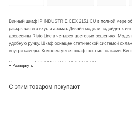
Винный шкаф IP INDUSTRIE CEX 2151 CU в полной мере обе
раскрывая его вкус и аромат. Дизайн модели подойдет к ин
древесины Risto Line в четырех цветовых решениях. Модель
удобную ручку. Шкаф оснащен статической системой охлаж
внутри камеры. Комплектуется шкаф шестью полками. Вин
Винный шкаф IP INDUSTRIE CEX 2151 CU купить в интернет-
Развернуть
менеджеров. Лигабаршоп – это широкий ассортимент, высо
осуществляется по всей России, заказать можно по телефон
С этим товаром покупают