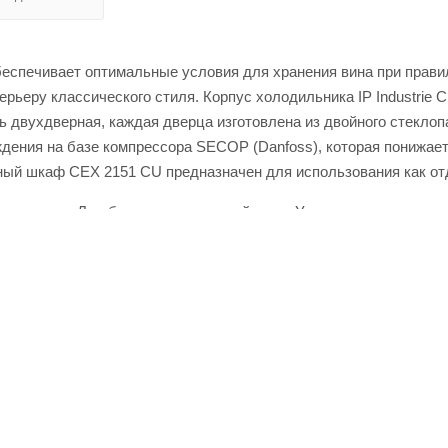
спечивает оптимальные условия для хранения вина при правил
терьеру классического стиля. Корпус холодильника IP Industri
 двухдверная, каждая дверца изготовлена из двойного стеклопа
дения на базе компрессора SECOP (Danfoss), которая понижае
ный шкаф CEX 2151 СU предназначен для использования как о
магазине Лигабаршоп по выгодной цене. Уточнить наличие, ст
кое качество товаров и выгодные цены. Винный шкаф IP INDUS
у +7 (499) 394-31-03 или онлайн через корзину личного кабинета