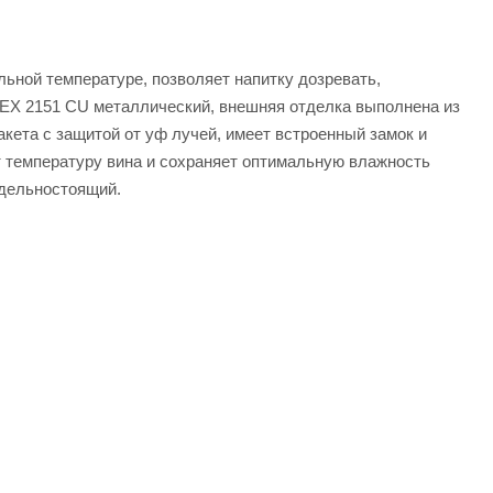
ьной температуре, позволяет напитку дозревать,
e CEX 2151 СU металлический, внешняя отделка выполнена из
кета с защитой от уф лучей, имеет встроенный замок и
т температуру вина и сохраняет оптимальную влажность
тдельностоящий.
оимость и характеристики товара вы можете у наших
TRIE CEX 2151 CU от официального поставщика. Доставка
.