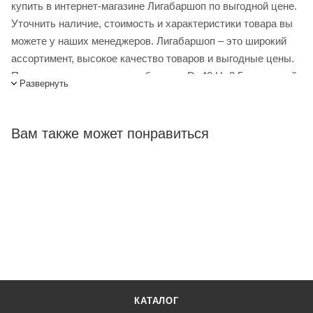
купить в интернет-магазине Лигабаршоп по выгодной цене.
Уточнить наличие, стоимость и характеристики товара вы
можете у наших менеджеров. Лигабаршоп – это широкий
ассортимент, высокое качество товаров и выгодные цены.
Противень для пиццы; голуб.сталь; D=40,H=2.5см; черный
Развернуть
от официального поставщика. Доставка осуществляется по
всей России, заказать можно по телефону +7 (499) 394-31-
03 или онлайн через корзину личного кабинета.
Вам также может понравиться
КАТАЛОГ