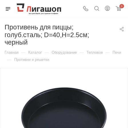
0
Противень для пиццы;
голуб.сталь; D=40,H=2.5см;
черный
—
—
—
—
Главная
Каталог
Оборудование
Тепловое
Печи
—
Противни и решетки