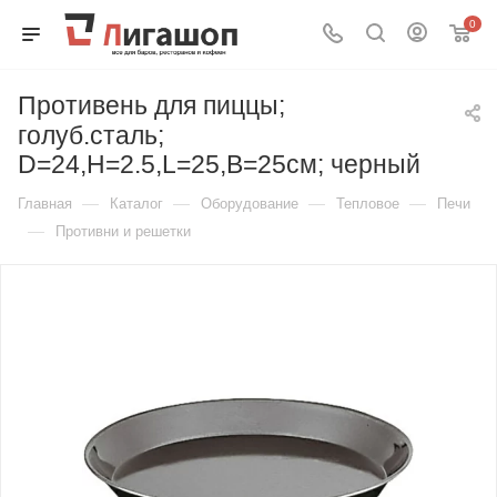
0
Противень для пиццы;
голуб.сталь;
D=24,H=2.5,L=25,B=25см; черный
—
—
—
—
Главная
Каталог
Оборудование
Тепловое
Печи
—
Противни и решетки