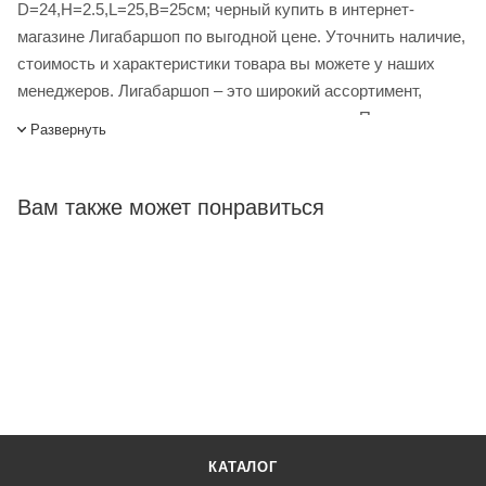
D=24,H=2.5,L=25,B=25см; черный купить в интернет-
магазине Лигабаршоп по выгодной цене. Уточнить наличие,
стоимость и характеристики товара вы можете у наших
менеджеров. Лигабаршоп – это широкий ассортимент,
высокое качество товаров и выгодные цены. Противень
Развернуть
для пиццы; голуб.сталь; D=24,H=2.5,L=25,B=25см; черный
от официального поставщика. Доставка осуществляется по
всей России, заказать можно по телефону +7 (499) 394-31-
Вам также может понравиться
03 или онлайн через корзину личного кабинета.
КАТАЛОГ