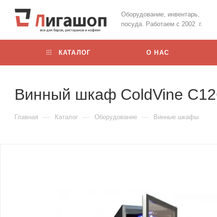
Оборудование, инвентарь,
посуда. Работаем с 2002 г.
КАТАЛОГ
О НАС
Винный шкаф ColdVine C1
—
—
—
Главная
Каталог
Оборудование
Винные шкафы