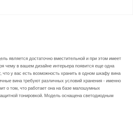
дель является достаточно вместительной и при этом имеет
ря чему в вашем дизайне интерьера появится еще одна
, что у вас есть возможность хранить в одном шкафу вина
личные вина требуют различных условий хранения - именно
ит о том, что работает она на базе малошумных
с защитной тонировкой. Модель оснащена светодиодным
 не переживать за их сохранность.
 и характеристики товара вы можете у наших менеджеров.
 официального поставщика. Доставка осуществляется по