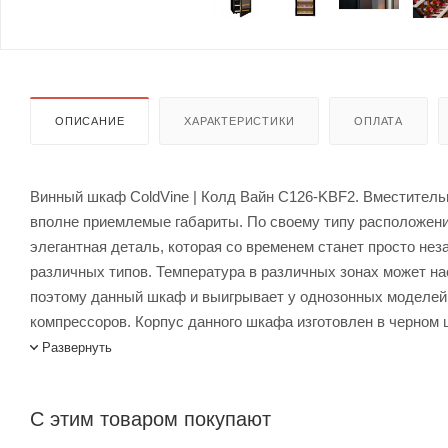
ОПИСАНИЕ
ХАРАКТЕРИСТИКИ
ОПЛАТА
Винный шкаф ColdVine | Колд Вайн C126-KBF2. Вместительн
вполне приемлемые габариты. По своему типу расположени
элегантная деталь, которая со временем станет просто нез
различных типов. Температура в различных зонах может на
поэтому данный шкаф и выигрывает у однозонных моделей. 
компрессоров. Корпус данного шкафа изготовлен в черном 
освещением синего цвета. Полки для расположения ваших в
Развернуть
Винный шкаф ColdVine C126-KBF2 купить в интернет-магази
Лигабаршоп – это широкий ассортимент, высокое качество
С этим товаром покупают
всей России, заказать можно по телефону +7 (499) 394-31-0