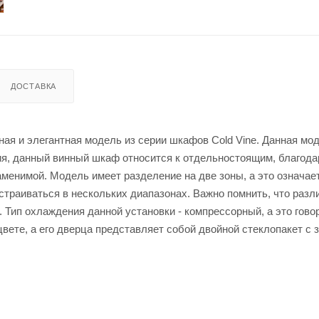
ДОСТАВКА
ая и элегантная модель из серии шкафов Cold Vine. Данная мо
я, данный винный шкаф относится к отдельностоящим, благода
аменимой. Модель имеет разделение на две зоны, а это означает
страиваться в нескольких диапазонах. Важно помнить, что раз
Тип охлаждения данной установки - компрессорный, а это говор
цвете, а его дверца представляет собой двойной стеклопакет 
ин выполнены из крепчайшей породы дерева, так что вы можете
не Лигабаршоп по выгодной цене. Уточнить наличие, стоимость
 товаров и выгодные цены. Винный шкаф ColdVine C126-KBF2 от
3 или онлайн через корзину личного кабинета.