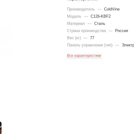
Производитель
—
ColdVine
Модель
—
C126-KBF2
Материал
—
Сталь
Страна производства
—
Россия
Вес (кг)
—
77
Панель управления (тип)
—
Элект
Все характеристики