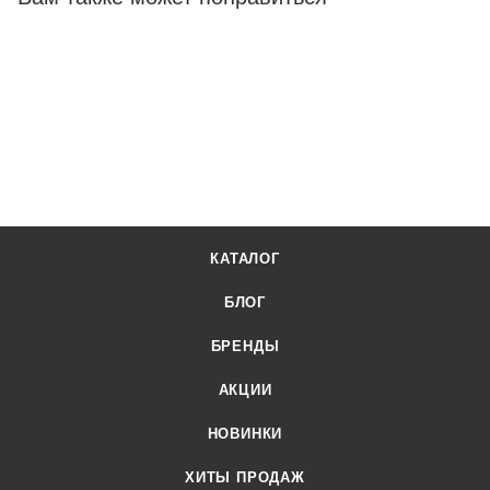
Доставка осуществляется по всей России, заказать можно
по телефону +7 (499) 394-31-03 или онлайн через корзину
личного кабинета.
КАТАЛОГ
БЛОГ
БРЕНДЫ
АКЦИИ
НОВИНКИ
ХИТЫ ПРОДАЖ