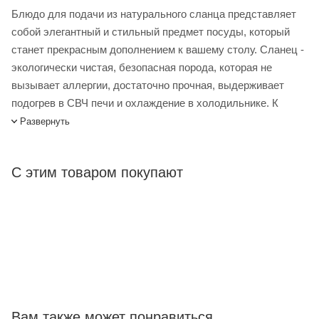
Блюдо для подачи из натурального сланца представляет
собой элегантный и стильный предмет посуды, который
станет прекрасным дополнением к вашему столу. Сланец -
экологически чистая, безопасная порода, которая не
вызывает аллергии, достаточно прочная, выдерживает
подогрев в СВЧ печи и охлаждение в холодильнике. К
достоинствам можно отнести малый вес и абсолютную
Развернуть
водонепроницаемость. Такое блюдо подходит для
различных видов сервировки – от повседневной до
С этим товаром покупают
праздничной. Оно идеально подходит для сервировки
мясных и рыбных блюд, закусок, и даже десертов.
Блюдо для подачи LBS 35 см сланец – купить в интернет-
магазине Лигабаршоп по выгодной цене. Уточнить наличие,
стоимость и характеристики товара вы можете у наших
менеджеров. Лигабаршоп – это широкий ассортимент,
высокое качество товаров и выгодные цены. Блюдо для
подачи LBS 35 см сланец от официального поставщика.
Вам также может понравиться