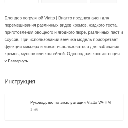
Блендер погружной Viatto | Виатто предназначен для
перемешивания различных видов кремов, жидкого теста,
приготовления овощного и ягодного пюре, различных паст и
соусов. При использовании венчика модель приобретает
функции миксера и может использоваться для взбивания
кремов, муссов или коктейлей. Однородная консистенция
готового продукта достигается благодаря плавному
Развернуть
вращению насадки на высокой скорости. Оснащён
вариатором для плавного переключения скорости, что
Инструкция
позволяет выбрать оптимальный режим приготовления для
каждого типа продукта. Вентилируемый мотор защищает
прибор от перегрева. Эргономичная ручка и низкий вес
Руководство по эксплуатации Viatto VA-HM
облегчают работу с оборудованием. Рекомендуется к
1 мб
применению на предприятиях общественного питания и
торговли, а также в домашних условиях. Венчик в комплект
поставки не входит и приобретается отдельно.