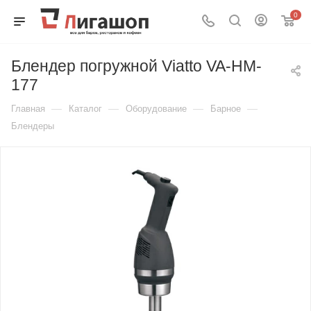
0
Блендер погружной Viatto VA-HM-
177
—
—
—
—
Главная
Каталог
Оборудование
Барное
Блендеры