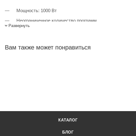
Мощность: 1000 Вт
Неограниченное количество программ
Развернуть
Пульсирующий режим
Autoblend: полностью автоматический режим
Вам также может понравиться
приготовления коктейля
Три охлаждающих вентилятора
Время приготовления коктейля: 12 сек
Вместимость контейнера: 2 л
Материал контейнера: поликарбонат
Стальное сцепление контейнера с приводом
Вес: 8,2 кг
Гарантия: 12 мес
КАТАЛОГ
БЛОГ