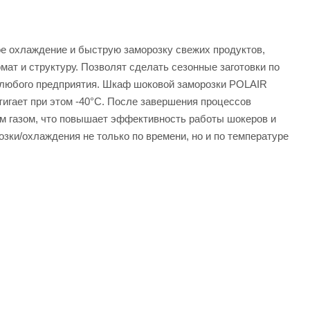
ое охлаждение и быструю заморозку свежих продуктов,
мат и структуру. Позволят сделать сезонные заготовки по
 любого предприятия. Шкаф шоковой заморозки POLAIR
остигает при этом -40°С. После завершения процессов
им газом, что повышает эффективность работы шокеров и
зки/охлаждения не только по времени, но и по температуре
оранах, кафе, на пищевых производствах, а также, в
 дисплея отражает все этапы работы шокера, дает
блюд. Аппарат рассчитаны на работу при температуре
стоимость и характеристики товара вы можете у наших
зки Polair CR10-G от официального поставщика. Доставка
.