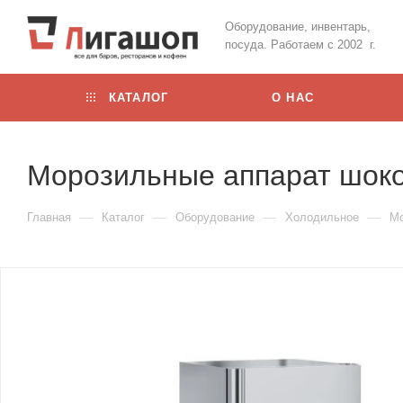
Оборудование, инвентарь,
посуда. Работаем с 2002 г.
КАТАЛОГ
О НАС
Морозильные аппарат шоков
—
—
—
—
Главная
Каталог
Оборудование
Холодильное
М