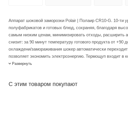
Аппарат шоковой заморозки Polair | Полаир CR10-G. 10-ти
полуфабрикатов и готовых блюд, сохраняя, благодаря высок
самым низким ценам, минимизировать отходы, расширить 
снизит: за 90 минут температуру готового продукта от +90 
охлаждени/замораживания шокер автоматически переходит 
позволяет экономить электроэнергию. Термощуп входит в к
продукта. Универсальные направляющие для размещения GN
Развернуть
пекарнях и на кондитерских производствах. Контрольная 
возможность управлять ими, сохранять и использовать соб
С этим товаром покупают
окружающей среды до +40°С.
Аппарат шоковой заморозки Polair CR10-G – купить в интер
менеджеров. Лигабаршоп – это широкий ассортимент, высок
осуществляется по всей России, заказать можно по телефон