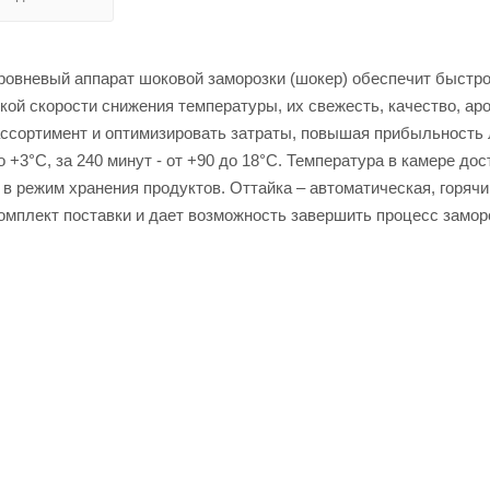
 уровневый аппарат шоковой заморозки (шокер) обеспечит быстр
ой скорости cнижения температуры, их свежесть, качество, аро
ассортимент и оптимизировать затраты, повышая прибыльность
до +3°С, за 240 минут - от +90 до 18°С. Температура в камере д
в режим хранения продуктов. Оттайка – автоматическая, горяч
омплект поставки и дает возможность завершить процесс заморо
 1/1 и EN 40x60 дают возможность использовать шокеры в рест
панель с интуитивным интерфейсом и с увеличенными символами
ственные программы для различных видов продуктов и готовых 
нет-магазине Лигабаршоп по выгодной цене. Уточнить наличие, 
ое качество товаров и выгодные цены. Аппарат шоковой заморо
у +7 (499) 394-31-03 или онлайн через корзину личного кабинета