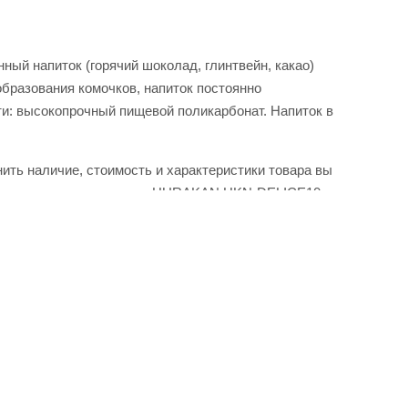
ный напиток (горячий шоколад, глинтвейн, какао)
образования комочков, напиток постоянно
и: высокопрочный пищевой поликарбонат. Напиток в
ть наличие, стоимость и характеристики товара вы
ат для горячего шоколада HURAKAN HKN-DELICE10 от
нлайн через корзину личного кабинета.