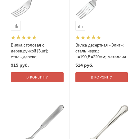
Вилка столовая с
Вилка десертная «Элит»;
дерев.ручкой [3шт];
сталь нерж.;
сталь,дерево;
L=190,B=220мм; металлич.
L=190/65,B=10мм;
915
руб.
514
руб.
металлич.
В КОРЗИНУ
В КОРЗИНУ