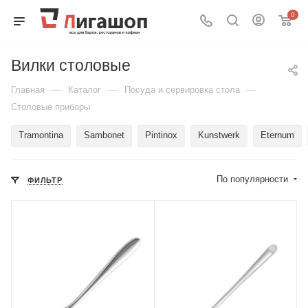
0
Вилки столовые
—
—
—
Главная
Каталог
Посуда и сервировка стола
Столовые приборы
Tramontina
Sambonet
Pintinox
Kunstwerk
Eternum
По популярности
ФИЛЬТР