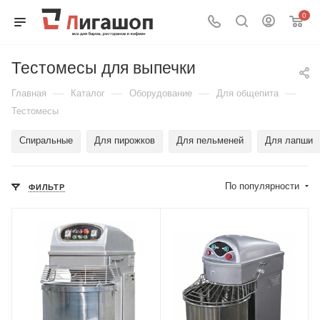
0
Тестомесы для выпечки
—
—
—
—
Главная
Каталог
Оборудование
Для общепита
Тестомесы
Спиральные
Для пирожков
Для пельменей
Для лапши
По популярности
ФИЛЬТР