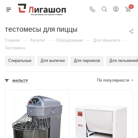
0
тестомесы для пиццы
—
—
—
—
Главная
Каталог
Оборудование
Для общепита
Тестомесы
Спиральные
Для выпечки
Для пирожков
Для пельмене
По популярности
ФИЛЬТР