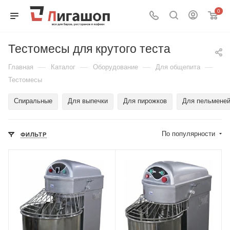
0
Тестомесы для крутого теста
—
—
—
—
Главная
Каталог
Оборудование
Для общепита
Тестомесы
Спиральные
Для выпечки
Для пирожков
Для пельмене
По популярности
ФИЛЬТР