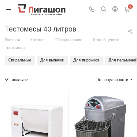
0
Тестомесы 40 литров
—
—
—
—
Главная
Каталог
Оборудование
Для общепита
Тестомесы
Спиральные
Для выпечки
Для пирожков
Для пельмене
По популярности
ФИЛЬТР