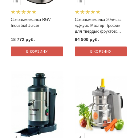
Cоковыжималка RGV
Соковыжималка 30л/час.
Industrial Juicer
«Джуйс Мастер Профи»
для твердых фруктов;
сталь нерж.;
18 772
руб.
64 900
руб.
H=42,L=31,B=21см; 420вт;
В КОРЗИНУ
В КОРЗИНУ