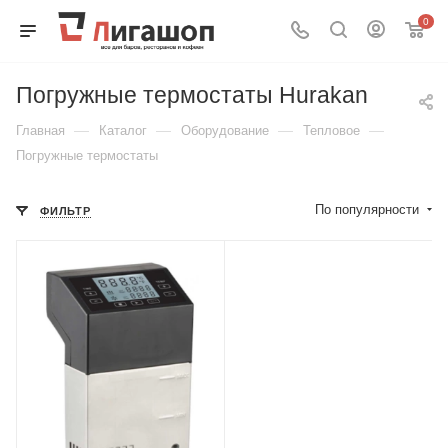
0
Погружные термостаты Hurakan
—
—
—
—
Главная
Каталог
Оборудование
Тепловое
Погружные термостаты
По популярности
ФИЛЬТР