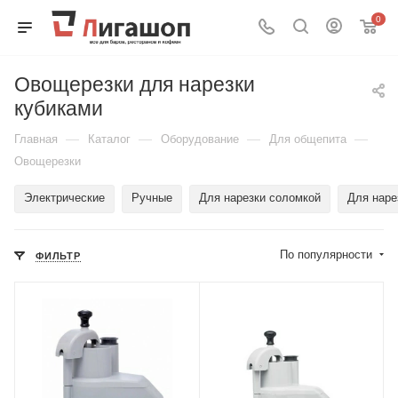
0
Овощерезки для нарезки
кубиками
—
—
—
—
Главная
Каталог
Оборудование
Для общепита
Овощерезки
Электрические
Ручные
Для нарезки соломкой
Для наре
По популярности
ФИЛЬТР