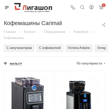
0
Кофемашины Carimali
—
—
—
—
Главная
Каталог
Оборудование
Кофейное
Кофемашины
С капучинатором
С кофемолкой
Victoria Arduino
Smeg
По популярности
ФИЛЬТР