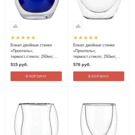
Бокал двойные стенки
Бокал двойные стенки
«Проотель»;
«Проотель»;
термост.стекло; 250мл;
термост.стекло; 250мл;
D=8,H=9см; синий
D=8,H=9см
515
руб.
576
руб.
В КОРЗИНУ
В КОРЗИНУ