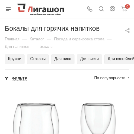
0
Бокалы для горячих напитков
—
—
—
Главная
Каталог
Посуда и сервировка стола
—
Для напитков
Бокалы
Кружки
Стаканы
Для вина
Для виски
Для коктейле
По популярности
ФИЛЬТР