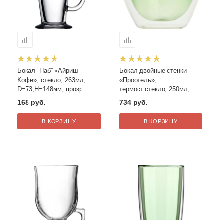
Бокал ”Паб” «Айриш
Бокал двойные стенки
Кофе»; стекло; 263мл;
«Проотель»;
D=73,H=148мм; прозр.
термост.стекло; 250мл;
D=8см; зелен.
168
руб.
734
руб.
В КОРЗИНУ
В КОРЗИНУ