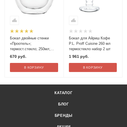
Бокал двойные стенки
Бокал для Айриш Кофе
«Проотель»;
P.L. Proff Cuisine 260 мл
термост.стекло; 250мл;
термостекло набор 2 шт
D=8см
670
руб.
1 961
руб.
В КОРЗИНУ
В КОРЗИНУ
КАТАЛОГ
БЛОГ
БРЕНДЫ
АКЦИИ