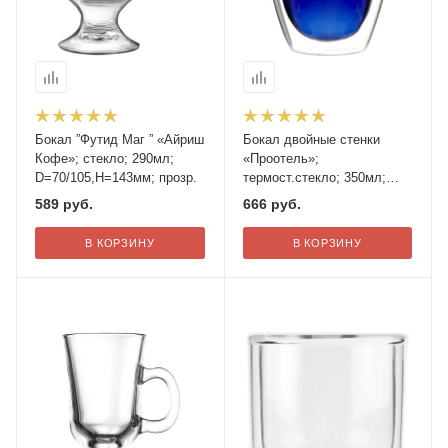
Бокал ”Футид Маг ” «Айриш
Бокал двойные стенки
Кофе»; стекло; 290мл;
«Проотель»;
D=70/105,H=143мм; прозр.
термост.стекло; 350мл;
D=85мм; синий
589
руб.
666
руб.
В КОРЗИНУ
В КОРЗИНУ