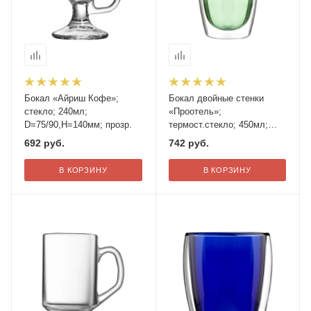
Бокал «Айриш Кофе»;
Бокал двойные стенки
стекло; 240мл;
«Проотель»;
D=75/90,H=140мм; прозр.
термост.стекло; 450мл;
D=8см; зелен.
692
руб.
742
руб.
В КОРЗИНУ
В КОРЗИНУ