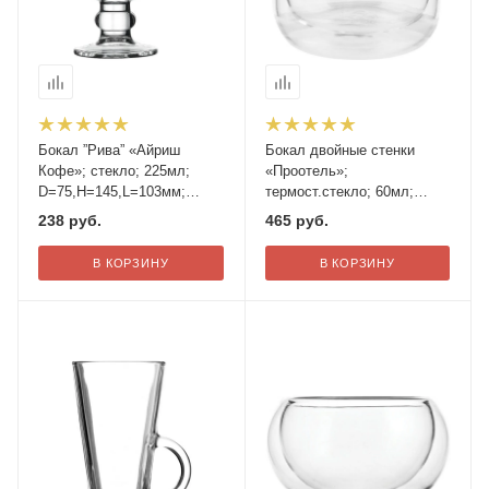
Бокал ”Рива” «Айриш
Бокал двойные стенки
Кофе»; стекло; 225мл;
«Проотель»;
D=75,H=145,L=103мм;
термост.стекло; 60мл;
прозр.
D=5,H=5см
238
руб.
465
руб.
В КОРЗИНУ
В КОРЗИНУ