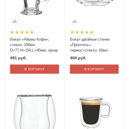
Бокал «Айриш Кофе»;
Бокал двойные стенки
стекло; 280мл;
«Проотель»;
D=77,H=150,L=95мм; прозр.
термост.стекло; 60мл
491
руб.
404
руб.
В КОРЗИНУ
В КОРЗИНУ