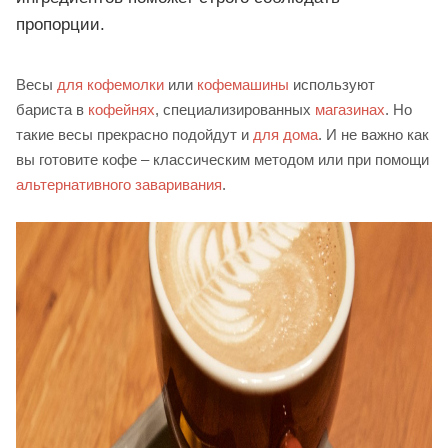
пропорции.
Весы
для кофемолки
или
кофемашины
используют
бариста в
кофейнях
, специализированных
магазинах
. Но
такие весы прекрасно подойдут и
для дома
. И не важно как
вы готовите кофе – классическим методом или при помощи
альтернативного заваривания
.